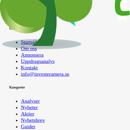
Ansvarig utgivare:
Albin Kjellberg
© IM Börsmedia
2026
Om oss
Startsida
Om oss
Annonsera
Uppdragsanalys
Kontakt
info@investeramera.se
Kategorier
Analyser
Nyheter
Aktier
Nyhetsbrev
Guider