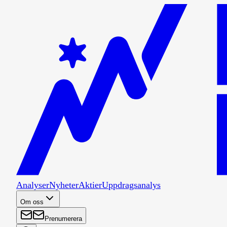
Analyser
Nyheter
Aktier
Uppdragsanalys
Om oss
Prenumerera