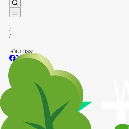
/
/
FÖLJ OSS!
Sidan ägs av
IM Börsmedia AB
Org.nr: 559545-6178
Surbrunnsgatan 12
114 27 Stockholm