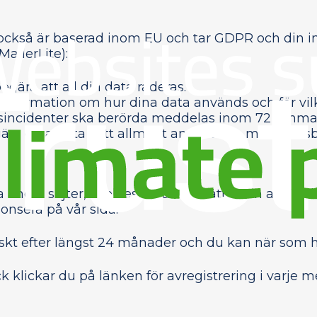
också är baserad inom EU och tar GDPR och din int
MailerLite):
begära att all din data raderas.
a information om hur dina data används och för vi
sincidenter ska berörda meddelas inom 72 timmar 
egära dina data i ett allmänt använt och maskinläsb
 andra sajter, cookies för att förbättra din använ
onsera på vår sida.
kt efter längst 24 månader och du kan när som he
k klickar du på länken för avregistrering i varje me