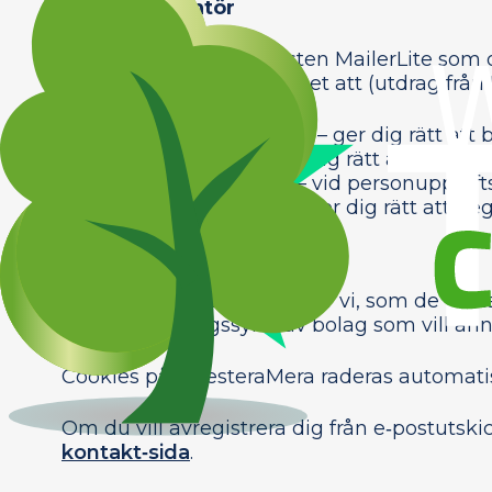
E‑postleverantör
Vi använder e‑posttjänsten MailerLite som 
på vår e‑post har möjlighet att (utdrag från 
Right to be forgotten
– ger dig rätt att 
Right of access
– ger dig rätt att begär
Breach Notification
– vid personuppgift
Right of portability
– ger dig rätt att b
Cookies
På vår webbplats använder vi, som de flesta
marknadsföringssyfte av bolag som vill ann
Cookies på InvesteraMera raderas automatis
Om du vill avregistrera dig från e‑postutskic
kontakt‑sida
.