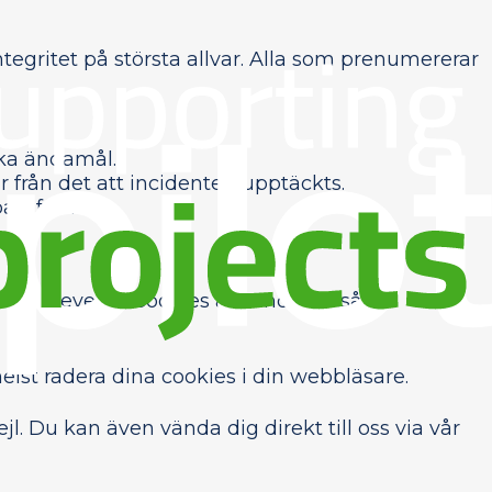
egritet på största allvar. Alla som prenumererar
lka ändamål.
från det att incidenten upptäckts.
art format.
darupplevelse. Cookies används också i
lst radera dina cookies i din webbläsare.
jl. Du kan även vända dig direkt till oss via vår