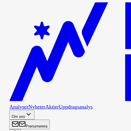
Analyser
Nyheter
Aktier
Uppdragsanalys
Om oss
Prenumerera