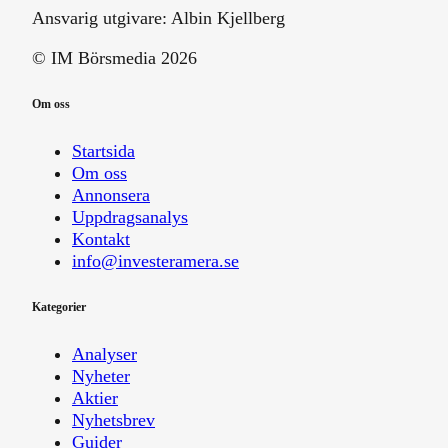
Ansvarig utgivare:
Albin Kjellberg
© IM Börsmedia
2026
Om oss
Startsida
Om oss
Annonsera
Uppdragsanalys
Kontakt
info@investeramera.se
Kategorier
Analyser
Nyheter
Aktier
Nyhetsbrev
Guider