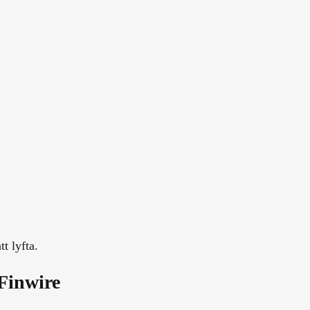
t lyfta.
 Finwire