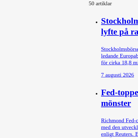
50
artiklar
Stockholm
lyfte på r
Stockholmsbörse
ledande Europab
för cirka 18,8 m
7 augusti 2026
Fed-toppe
mönster
Richmond Fed-che
med den utveckli
enligt Reuters.