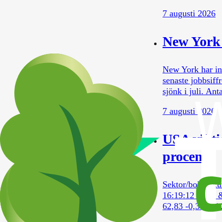
7 augusti 2026
New York s
New York har in
senaste jobbsiff
sjönk i juli. Ant
7 augusti 2026
USA vikti
procent
Sektor/bolag Ku
16:19:12 Bank 
62,83 -0,3% 14