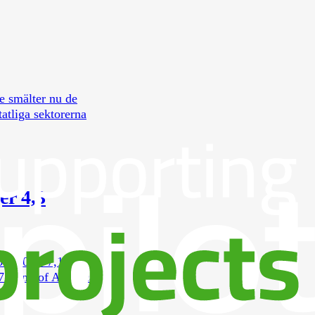
e smälter nu de
tatliga sektorerna
er 4,3
,37 4,0% -7,1%
7 Bank of America