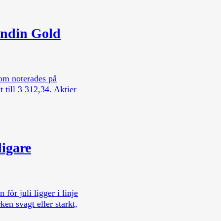
undin Gold
som noterades på
till 3 312,34. Aktier
igare
ör juli ligger i linje
en svagt eller starkt,