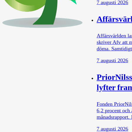
7 augusti 2026
Affärsvärl
Affärsvärlden la
skriver Afv att 
döma. Samtidig
7 augusti 2026
PriorNilss
lyfter fr
Fonden PriorNils
6,2 procent och
månadsrapport.
7 augusti 2026