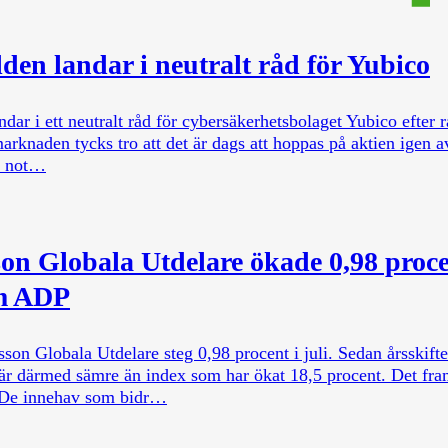
den landar i neutralt råd för Yubico
ndar i ett neutralt råd för cybersäkerhetsbolaget Yubico efter 
marknaden tycks tro att det är dags att hoppas på aktien igen a
t not…
on Globala Utdelare ökade 0,98 procent
am ADP
son Globala Utdelare steg 0,98 procent i juli. Sedan årsskifte
 är därmed sämre än index som har ökat 18,5 procent. Det fra
 De innehav som bidr…