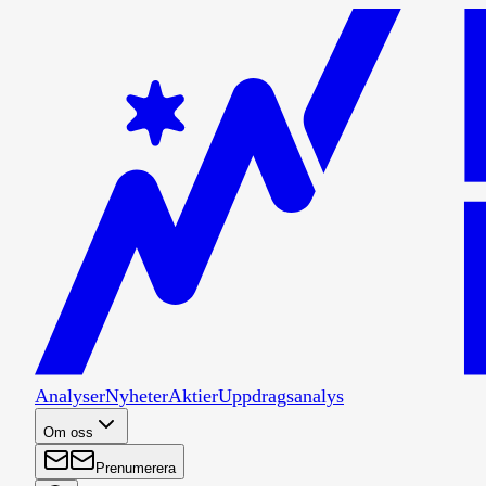
Analyser
Nyheter
Aktier
Uppdragsanalys
Om oss
Prenumerera