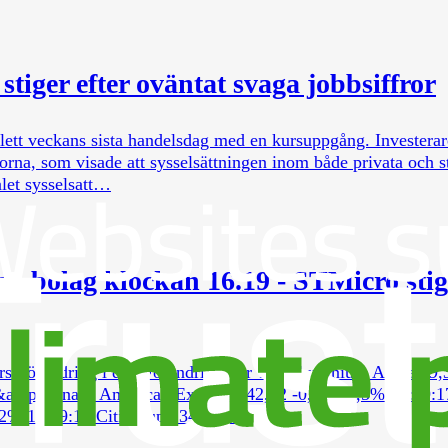
tiger efter oväntat svaga jobbsiffror
lett veckans sista handelsdag med en kursuppgång. Investerar
rorna, som visade att sysselsättningen inom både privata och s
alet sysselsatt…
ga bolag klockan 16.19 - STMicro stig
rs Förändring i dag Förändring i år Tid Aluminium Alcoa 49
&amp; Finans American Express 342,12 -0,1% -7,5% 16:19:1
,2% 16:19:19 Citigroup 134,08…