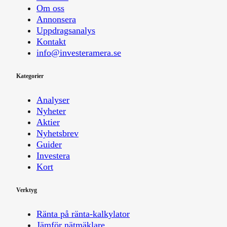
Om oss
Annonsera
Uppdragsanalys
Kontakt
info@investeramera.se
Kategorier
Analyser
Nyheter
Aktier
Nyhetsbrev
Guider
Investera
Kort
Verktyg
Ränta på ränta-kalkylator
Jämför nätmäklare