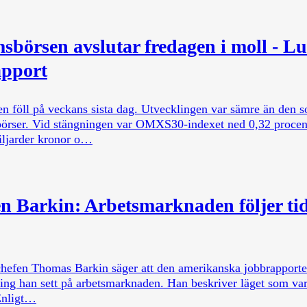
sbörsen avslutar fredagen i moll - L
apport
n föll på veckans sista dag. Utvecklingen var sämre än den 
örser. Vid stängningen var OMXS30-indexet ned 0,32 procent 
iljarder kronor o…
n Barkin: Arbetsmarknaden följer tid
fen Thomas Barkin säger att den amerikanska jobbrapporten f
ng han sett på arbetsmarknaden. Han beskriver läget som vark
 Enligt…