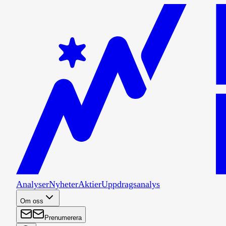
Analyser
Nyheter
Aktier
Uppdragsanalys
Om oss
Prenumerera