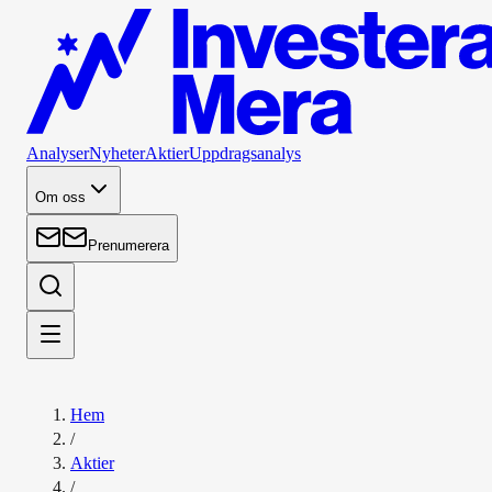
Analyser
Nyheter
Aktier
Uppdragsanalys
Om oss
Prenumerera
Hem
/
Aktier
/