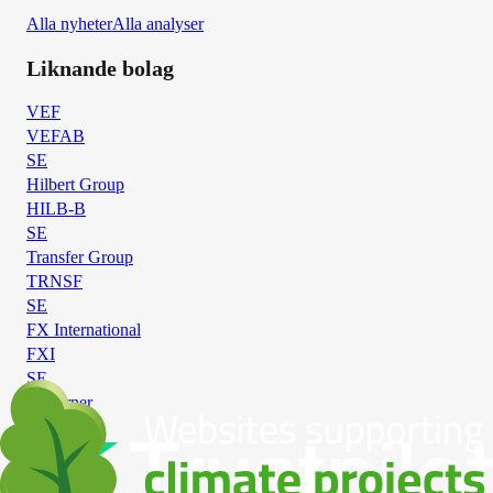
Alla nyheter
Alla analyser
Liknande bolag
VEF
VEFAB
SE
Hilbert Group
HILB-B
SE
Transfer Group
TRNSF
SE
FX International
FXI
SE
Creturner
CRET
SE
Investor B