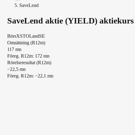
SaveLend
SaveLend
aktie (
YIELD
) aktiekurs
Börs
XSTO
Land
SE
Översikt
Omsättning (R12m)
117 mn
Föreg. R12m: 172 mn
Rörelseresultat (R12m)
−22,5 mn
Föreg. R12m: −22,1 mn