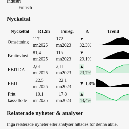
Industri
Fintech
Nyckeltal
Nyckeltal
R12m
Föreg.
Δ
Trend
117
172
▼
Omsättning
mn
2025
mn
2023
32,3
%
81,4
115
▼
Bruttovinst
mn
2025
mn
2023
29,1
%
2,61
2,11
▲
EBITDA
mn
2025
mn
2023
23,7
%
−22,5
−22,1
EBIT
▼
1,8
%
mn
2025
mn
2023
Fritt
−10,1
−17,8
▲
kassaflöde
mn
2025
mn
2023
43,4
%
Relaterade nyheter & analyser
Inga relaterade nyheter eller analyser hittades för denna aktie.