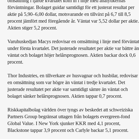
omsättning i fjärde kvartalet kom in i linje med analytikernas
förväntningar. Bolaget guidar samtidigt för ett justerat resultat per
aktie på 5,90–6,00 dollar, motsvarande en tillväxt på 6,7 till 8,5
procent jämfört med föregående år. Väntat var 5,52 dollar per aktie.
Aktien stiger 5,2 procent.
Varuhuskedjan Macys redovisar en omsättning i linje med förväntat
under första kvartalet. Det justerade resultatet per aktie var bättre än
väntat och bolaget höjer helårsprognosen. Aktien backar dock 0,6
procent.
Thor Industries, en tillverkare av husvagnar och husbilar, redovisar
en omsättning som var högre än väntat i tredje kvartalet. Det
justerade resultatet per aktie var samtidigt sämre än väntat och
bolaget sänker helårsprognosen. Aktien tappar 0,7 procent.
Riskkapitalbolag världen över tyngs av beskedet att schweiziska
Partners Group begränsat uttagen från bolagets evergreen-fond
Global Value. I New York sjunker KKR med 4,1 procent,
Blackstone tappar 3,9 procent och Carlyle backar 5,1 procent.