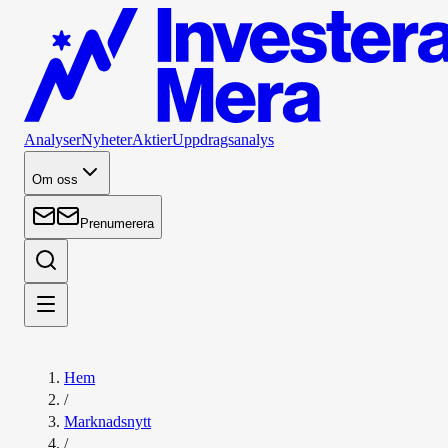
Analyser
Nyheter
Aktier
Uppdragsanalys
Om oss
Prenumerera
Hem
/
Marknadsnytt
/