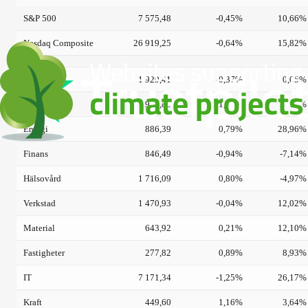
S&P 500
7 575,48
-0,45%
10,66%
Nasdaq Composite
26 919,25
-0,64%
15,82%
Sällanköp
1 929,41
-0,37%
0,05%
Dagligvaror
917,83
1,00%
6,12%
Energi
886,39
0,79%
28,96%
Finans
846,49
-0,94%
-7,14%
Hälsovård
1 716,09
0,80%
-4,97%
Verkstad
1 470,93
-0,04%
12,02%
Material
643,92
0,21%
12,10%
Fastigheter
277,82
0,89%
8,93%
IT
7 171,34
-1,25%
26,17%
Kraft
449,60
1,16%
3,64%