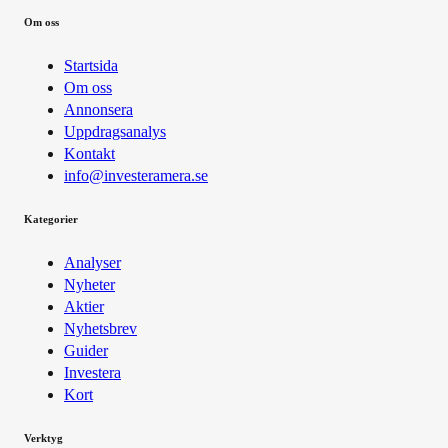
Om oss
Startsida
Om oss
Annonsera
Uppdragsanalys
Kontakt
info@investeramera.se
Kategorier
Analyser
Nyheter
Aktier
Nyhetsbrev
Guider
Investera
Kort
Verktyg