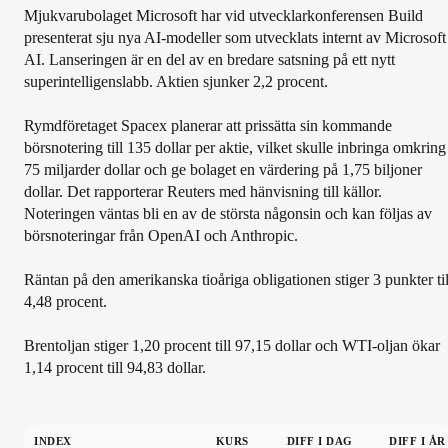
Mjukvarubolaget Microsoft har vid utvecklarkonferensen Build
presenterat sju nya AI-modeller som utvecklats internt av Microsoft
AI. Lanseringen är en del av en bredare satsning på ett nytt
superintelligenslabb. Aktien sjunker 2,2 procent.
Rymdföretaget Spacex planerar att prissätta sin kommande
börsnotering till 135 dollar per aktie, vilket skulle inbringa omkring
75 miljarder dollar och ge bolaget en värdering på 1,75 biljoner
dollar. Det rapporterar Reuters med hänvisning till källor.
Noteringen väntas bli en av de största någonsin och kan följas av
börsnoteringar från OpenAI och Anthropic.
Räntan på den amerikanska tioåriga obligationen stiger 3 punkter til
4,48 procent.
Brentoljan stiger 1,20 procent till 97,15 dollar och WTI-oljan ökar
1,14 procent till 94,83 dollar.
INDEX
KURS
DIFF I DAG
DIFF I ÅR